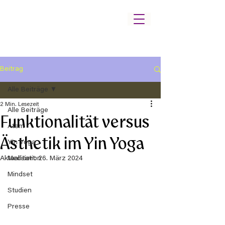
Beitrag
Alle Beiträge
2 Min. Lesezeit
Alle Beiträge
Funktionalität versus
Atem
Ästhetik im Yin Yoga
Yin Yoga
Aktualisiert:
Meditation
26. März 2024
Mindset
Studien
Presse