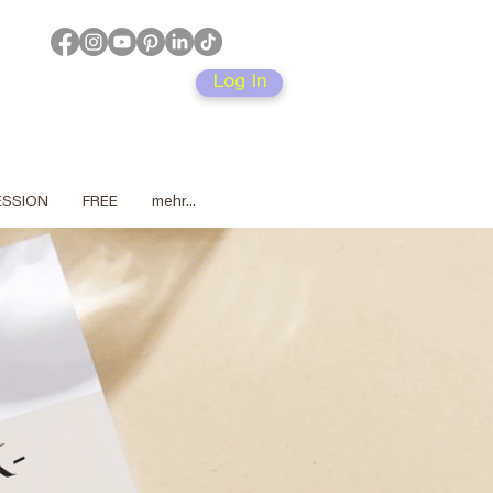
Log In
SESSION
FREE
mehr...