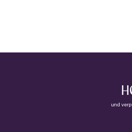
H
und verp