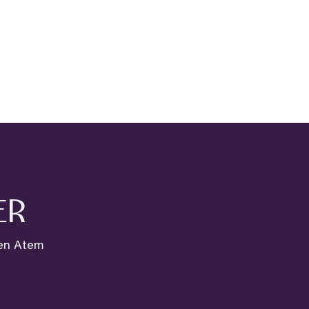
ER
den Atem