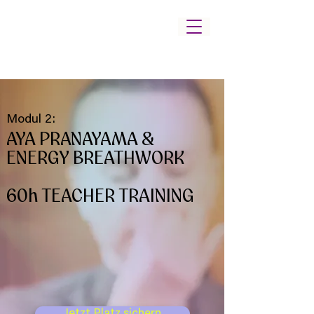
Modul 2:
AYA PRANAYAMA &
ENERGY BREATHWORK
60h TEACHER TRAINING