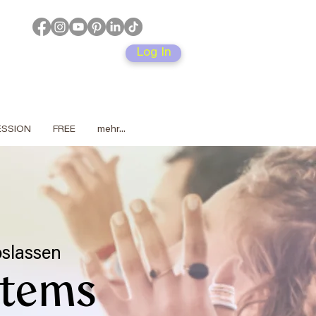
Log In
SESSION
FREE
mehr...
oslassen
Atems