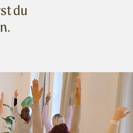
st du
n.