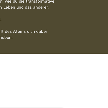
n, wie du die transformative
in Leben und das anderer.​
.
aft des Atems dich dabei
heben.​