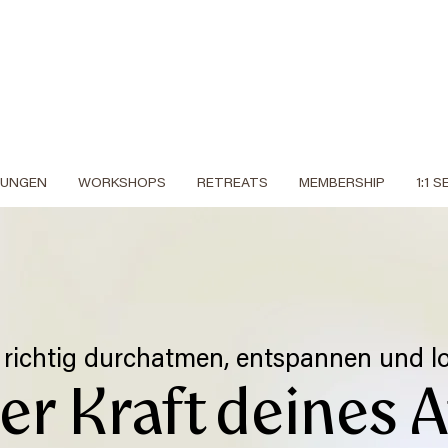
DUNGEN
WORKSHOPS
RETREATS
MEMBERSHIP
1:1 
h richtig durchatmen, entspannen und l
der Kraft deines 