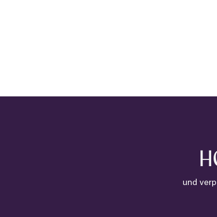
H
und verp