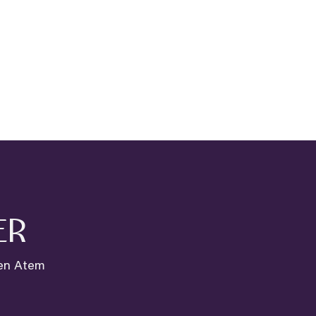
ER
den Atem