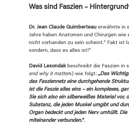
Was sind Faszien – Hintergrun
Dr. Jean Claude Guimberteau
 erwähnte in 
Jahre haben Anatomen und Chirurgen wie e
nicht vorhanden zu sein scheint.“ Fakt ist l
sondern, dass es alles ist!“
David Lesondak
 beschreibt die Faszien in
and why it matter
s) wie folgt: 
„
Das Wichtigs
das Fasziennetz eine durchgehende Struktur 
ist die Faszie alles eins – ein komplexes, ga
Sie sich also ein silberweißes Material vor, 
Substanz, die jeden Muskel umgibt und durc
Organ bedeckt und jeden Nerv umhüllt. Die Fa
miteinander verbunden.
“
.