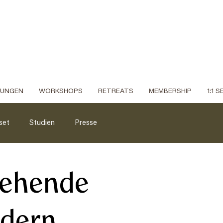
DUNGEN
WORKSHOPS
RETREATS
MEMBERSHIP
1:1 
set
Studien
Presse
gehende
ndern