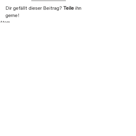
Dir gefällt dieser Beitrag? 
Teile 
ihn 
gerne!
Atem
Alle ansehen
Aktuelle Beiträge