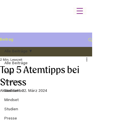
Beitrag
Alle Beiträge
2 Min. Lesezeit
Alle Beiträge
Top 5 Atemtipps bei
Atem
Stress
Yin Yoga
Aktualisiert:
Meditation
22. März 2024
Mindset
Studien
Presse