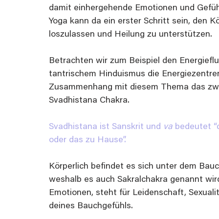
damit einhergehende Emotionen und Gefühl
Yoga kann da ein erster Schritt sein, den 
loszulassen und Heilung zu unterstützen.
Betrachten wir zum Beispiel den Energieflu
tantrischem Hinduismus die Energiezentren 
Zusammenhang mit diesem Thema das zwei
Svadhistana Chakra. 
Svadhistana ist Sanskrit und 
va
 bedeutet “
oder das zu Hause”.
Körperlich befindet es sich unter dem Bau
weshalb es auch Sakralchakra genannt wird
Emotionen, steht für Leidenschaft, Sexualit
deines Bauchgefühls.